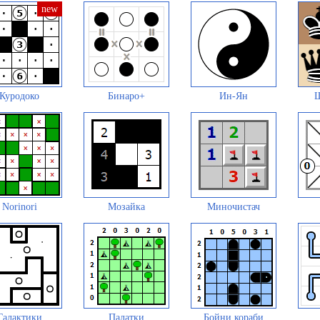
Куродоко
Бинаро+
Ин-Ян
Ш
Norinori
Мозайка
Миночистач
Галактики
Палатки
Бойни кораби