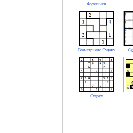
Футошики
Геометрично Судоку
Су
Судоку