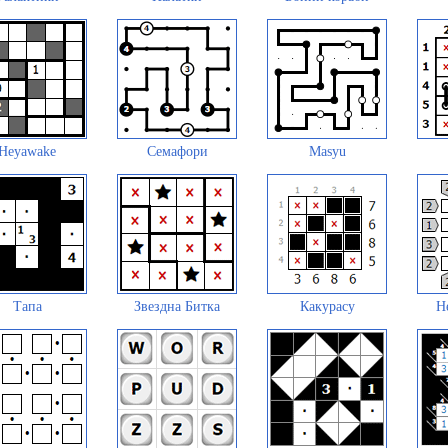
Heyawake
Семафори
Masyu
Тапа
Звездна Битка
Какурасу
Н