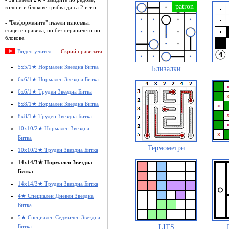
колони и блокове трябва да са 2 и т.н.
- "Безформените" пъзели използват
същите правила, но без ограничето по
блокове.
Видео учител
Скрий правилата
5x5/1★ Нормален Звездна Битка
Близалки
6x6/1★ Нормален Звездна Битка
6x6/1★ Труден Звездна Битка
8x8/1★ Нормален Звездна Битка
8x8/1★ Труден Звездна Битка
10x10/2★ Нормален Звездна
Битка
Термометри
10x10/2★ Труден Звездна Битка
14x14/3★ Нормален Звездна
Битка
14x14/3★ Труден Звездна Битка
4★ Специален Дневен Звездна
Битка
5★ Специален Седмичен Звездна
LITS
Битка