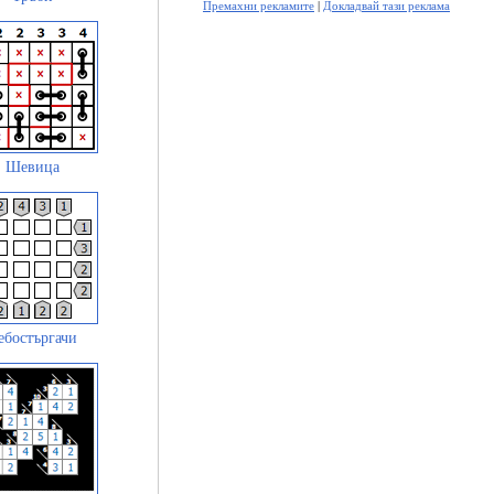
Премахни рекламите
|
Докладвай тази реклама
Шевица
ебостъргачи