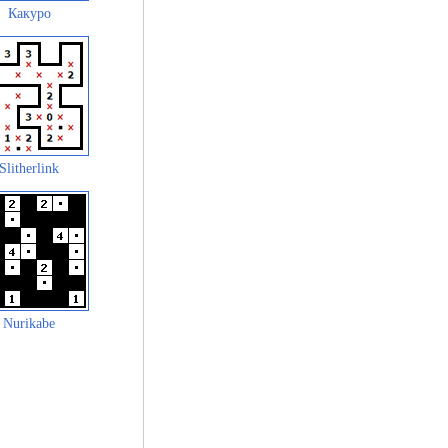
Какуро
Slitherlink
Nurikabe