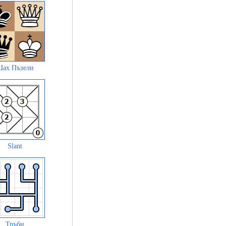
ах Пъзели
Slant
Тръби