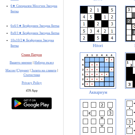
6★ Специален Месечен Звездна
Битка
6x6/1★ Безформен Звездна Битка
8x8/1★ Безформен Звездна Битка
10x10/2★ Безформен Звездна
Hitori
Битка
Стани Патрон
Вашето мнение
|
Избери пъзел
Масов (С)принт
|
Залата на славата
|
Статистики
Privacy Policy
iOS App
Аквариум