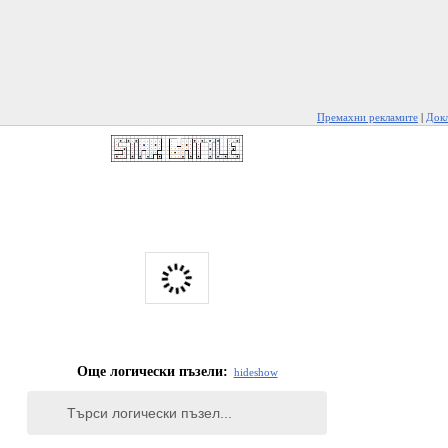
Премахни рекламите
|
Докл
Още логически пъзели:
hide
show