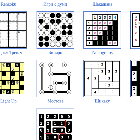
Renzoku
Игри с думи
Шакашака
доку Трепач
Бинаро
Nonograms
Light Up
Мостове
Шикаку