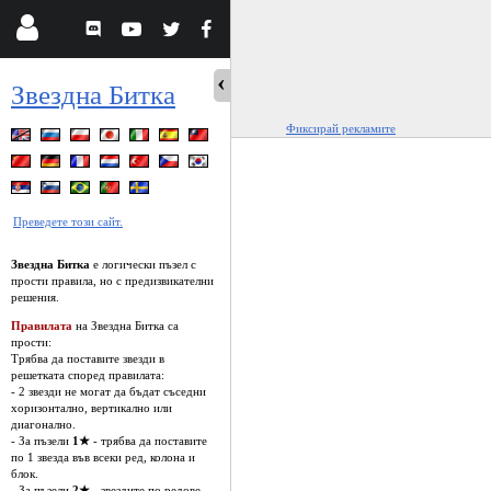
Звездна Битка
Фиксирай рекламите
Преведете този сайт.
Звездна Битка
е логически пъзел с
прости правила, но с предизвикателни
решения.
Правилата
на Звездна Битка са
прости:
Трябва да поставите звезди в
решетката според правилата:
- 2 звезди не могат да бъдат съседни
хоризонтално, вертикално или
диагонално.
- За пъзели
1★
- трябва да поставите
по 1 звезда във всеки ред, колона и
блок.
- За пъзели
2★
- звездите по редове,